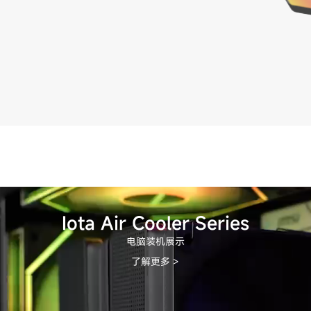
Iota Air Cooler Series
电脑装机展示
了解更多 >