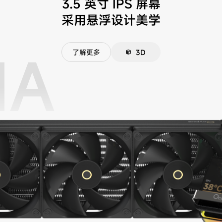
3.5 英寸 IPS 屏幕
采用悬浮设计美学
MA
了解更多
3D