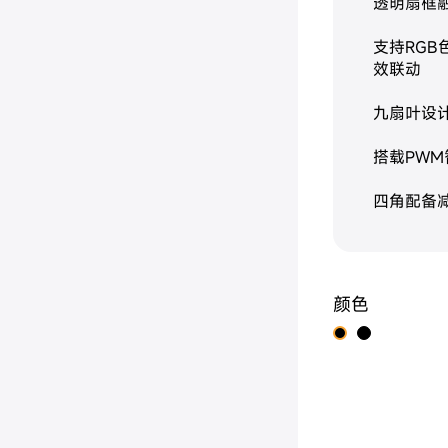
透明扇框
支持RGB
效联动
九扇叶设
搭载PW
四角配备
颜色