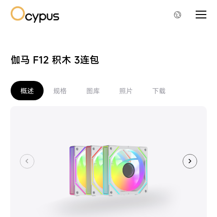
伽马 F12 积木 3连包
概述
规格
图库
照片
下载