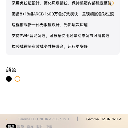
采用免线缆设计，简化风扇接线，保持机箱内部稳定整洁
配备8+18组ARGB 1600万色灯效模块，呈现细腻色彩过渡
边框搭载新一代无限镜设计，光影层次深邃
支持PWM智能调速，可根据使用场景动态调节风扇转速
橡胶减震垫有效减少共振噪音，运行更安静
颜色
Gamma F12 UNI BK ARGB 3-IN-1
Gamma F12 UNI WH ARGB 
概述
规格
图库
照片
下载