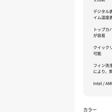
デジタル表
イム温度
トップカ
が容易
クイック
可能
フィン洗
により、
Intel 
カラー