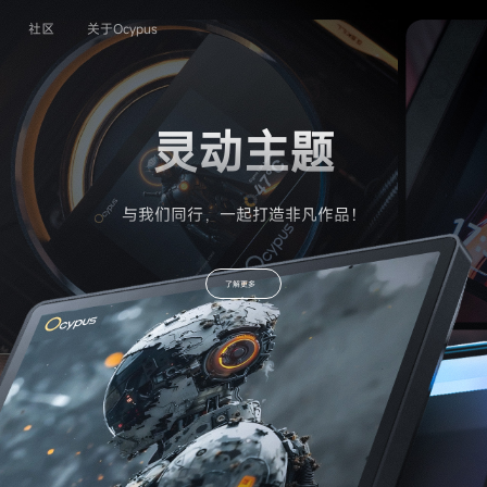
社区
关于Ocypus
灵动主题
与我们同行，一起打造非凡作品！
了解更多