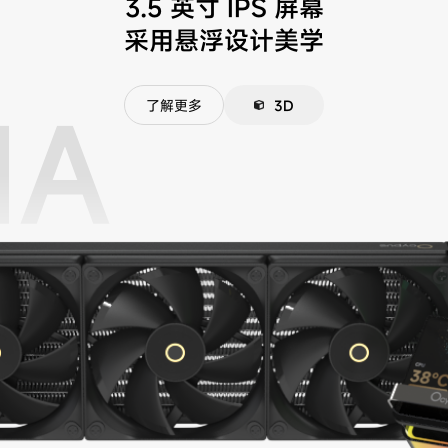
3.5 英寸 IPS 屏幕
采用悬浮设计美学
MA
了解更多
3D