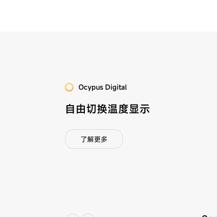
Ocypus Digital
自由切换温度显示
了解更多