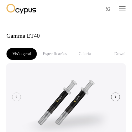
Gamma ET40
Visão geral
Especificações
Galeria
Download