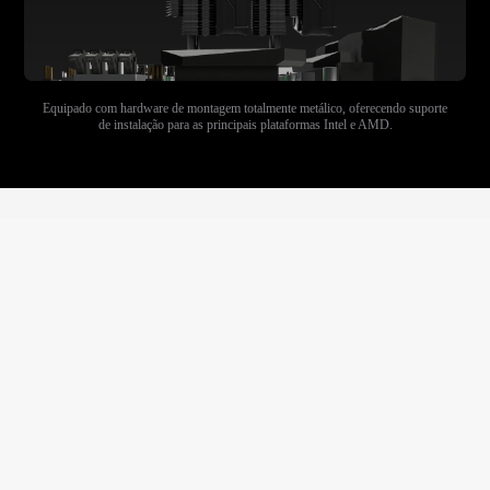
Equipado com hardware de montagem totalmente metálico, oferecendo suporte
de instalação para as principais plataformas Intel e AMD.