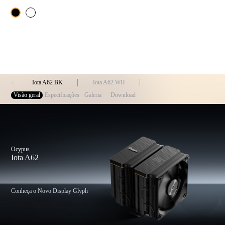
Iota A62 BK
Iota A62 WH
Visão geral
Especificações
Galeria
Download
Ocypus
Iota A62
Conheça o Novo Display Glyph