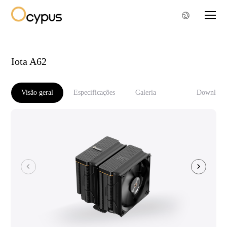
Iota A62
Visão geral
Especificações
Galeria
Download