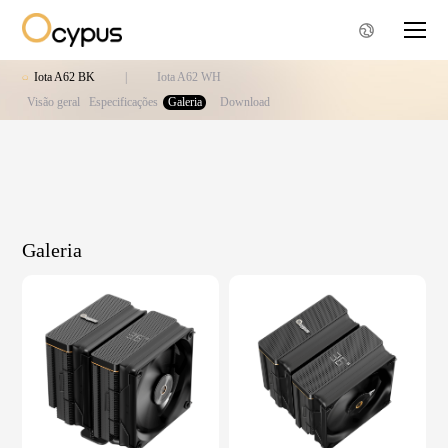
Iota A62 BK
|
Iota A62 WH
Visão geral
Especificações
Galeria
Download
Galeria