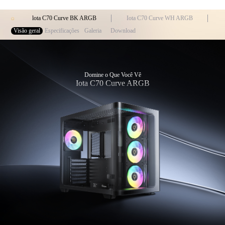
lota C70 Curve BK ARGB
Iota C70 Curve WH ARGB
Visão geral
Especificações
Galeria
Download
Domine o Que Você Vê
Iota C70 Curve ARGB