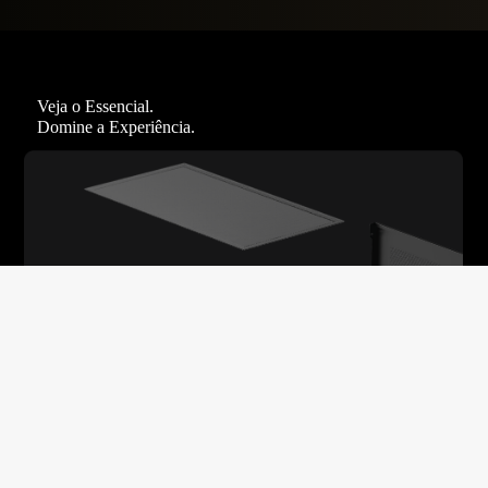
Veja o Essencial.
Domine a Experiência.
Filtros de Poeira
Duas USB 3.0 +
Baias de Drive
Mais de 25mm de Espaço para
Magnéticos
Type-C
Flexíveis
Roteamento de Cabos
Ajudam a reduzir o acúmulo de poeira e protegem seu hardware.