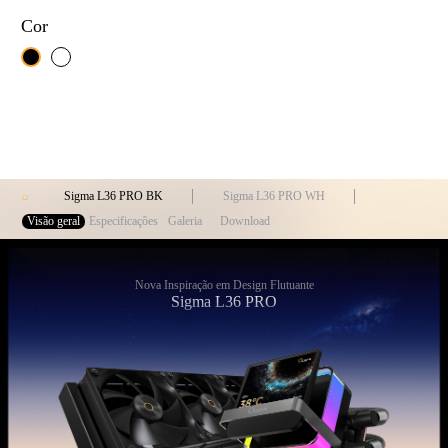
Cor
Sigma L36 PRO BK
Sigma L36 PRO WH
Visão geral
Especificações
Galeria
Download
Nova Inspiração em Design Flutuante
Sigma L36 PRO