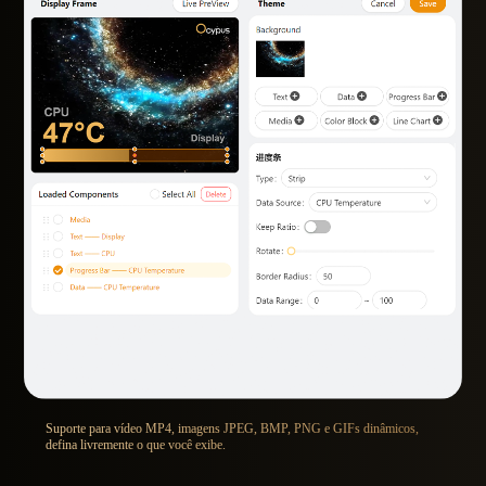
Suporte para vídeo MP4, imagens JPEG, BMP, PNG e GIFs dinâmicos,
defina livremente o que você exibe.