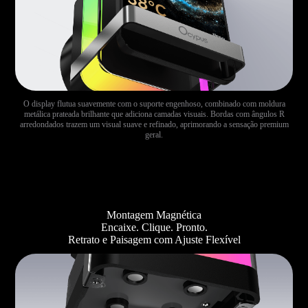
O display flutua suavemente com o suporte engenhoso, combinado com moldura
metálica prateada brilhante que adiciona camadas visuais. Bordas com ângulos R
arredondados trazem um visual suave e refinado, aprimorando a sensação premium
geral.
Montagem Magnética
Encaixe. Clique. Pronto.
Retrato e Paisagem com Ajuste Flexível