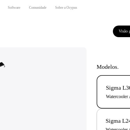
Software
Comunidade
Sobre a Ocypus
Visão 
Modelos.
Sigma L
Watercooler
Sigma L2
Watercooler