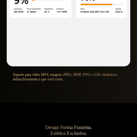
Suporte para vídeo MP4, imagens JPEG, BMP, PNG e GIFs dinâmicos,
defina livremente o que você exibe.
Design Forma Futurista.
Estética Exclusiva.