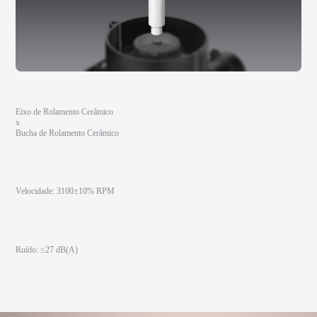
Eixo de Rolamento Cerâmico
x
Bucha de Rolamento Cerâmico
Velocidade: 3100±10% RPM
Ruído: ≤27 dB(A)