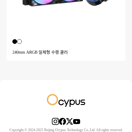
240mm ARGB 일체형 수랭 쿨러
Copyright © 2024-2025 Beijing Ocypus Technology Co.,Ltd. All rights reserved.