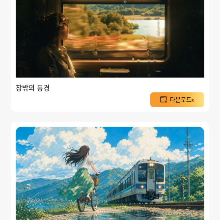
창밖의 풍경
다운로드s