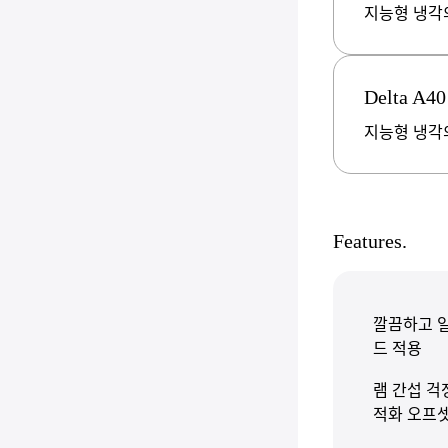
지능형 냉각
Delta A40
지능형 냉각
Features.
깔끔하고 일
드 적용
램 간섭 걱
적화 오프