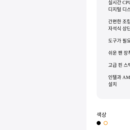
실시간 CP
디지털 디
간편한 조립
자석식 상
도구가 필요
쉬운 팬 장
고급 핀 스
인텔과 AM
설치
색상